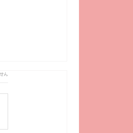
ています。
せん
スkawanishi 6/8