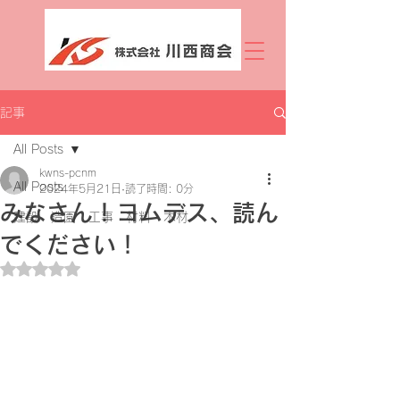
記事
All Posts
kwns-pcnm
All Posts
2024年5月21日
読了時間: 0分
みなさん！ヨムデス、読ん
建設 造園 工事 材料 木材
でください！
5つ星のうちNaNと評価されています。