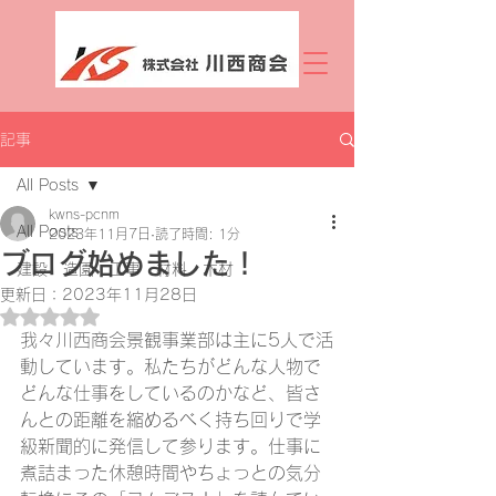
記事
All Posts
kwns-pcnm
All Posts
2023年11月7日
読了時間: 1分
ブログ始めました！
建設 造園 工事 材料 木材
更新日：
2023年11月28日
5つ星のうちNaNと評価されています。
我々川西商会景観事業部は主に5人で活
動しています。私たちがどんな人物で
どんな仕事をしているのかなど、皆さ
んとの距離を縮めるべく持ち回りで学
級新聞的に発信して参ります。仕事に
煮詰まった休憩時間やちょっとの気分