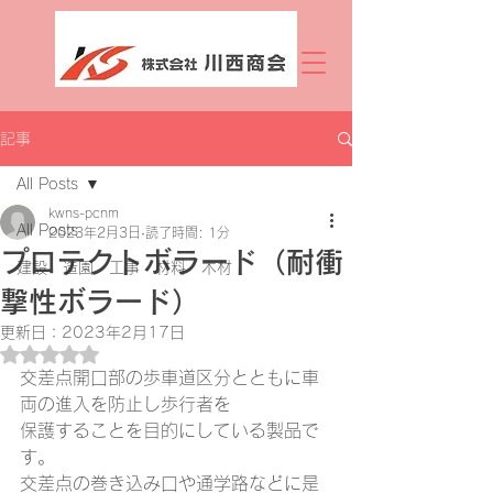
記事
All Posts
kwns-pcnm
All Posts
2023年2月3日
読了時間: 1分
プロテクトボラード（耐衝
建設 造園 工事 材料 木材
撃性ボラード）
更新日：
2023年2月17日
5つ星のうちNaNと評価されています。
交差点開口部の歩車道区分とともに車
両の進入を防止し歩行者を
保護することを目的にしている製品で
す。
交差点の巻き込み口や通学路などに是