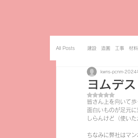
All Posts
建設 造園 工事 材料
kwns-pcnm
202
ヨムデス！
5つ星のうちNaN
皆さん上を向いて歩
面白いものが足元に
しらんけど（使いた
ちなみに弊社はマン