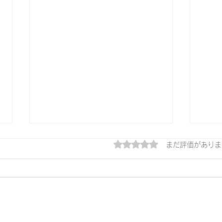
5つ星のうち0と評価され
まだ評価がありま
ヨムデ
ヨムデスkawanishi6/16