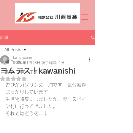
記事
All Posts
kwns-pcnm
All Posts
2024年12月3日
読了時間: 1分
ヨムデス！kawanishi
建設 造園 工事 材料 木材
5つ星のうちNaNと評価されています。
遊びがガソリンの三浦です。気分転換
ばっかりしています・・・・
生き物特集にしましたが、翌日スペイ
ン村に行ってきました。
それではどうぞ…↓