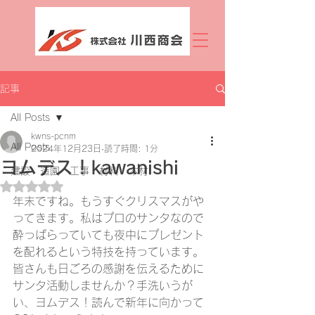
記事
All Posts
kwns-pcnm
All Posts
2024年12月23日
読了時間: 1分
ヨムデス！kawanishi
建設 造園 工事 材料 木材
5つ星のうちNaNと評価されています。
年末ですね。もうすぐクリスマスがや
ってきます。私はプロのサンタなので
酔っぱらっていても夜中にプレゼント
を配れるという特技を持っています。
皆さんも日ごろの感謝を伝えるために
サンタ活動しませんか？手洗いうが
い、ヨムデス！読んで新年に向かって