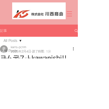
記事
All Posts
kwns-pcnm
All Posts
2025年2月4日
読了時間: 1分
ヨムデス！kawanishi!!
建設 造園 工事 材料 木材
5つ星のうちNaNと評価されています。
あっという間に2月です。
手洗いうがいと自己防衛しながら元気
に過ごしましょう。