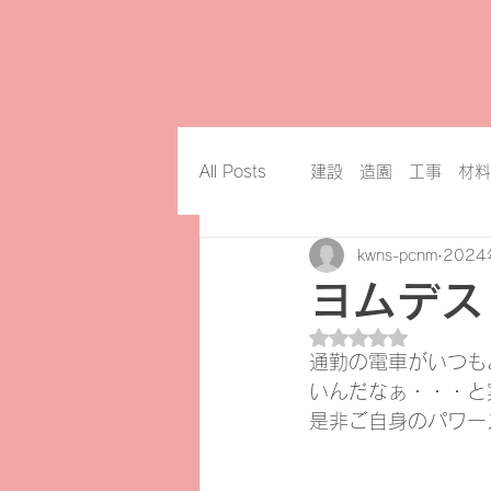
All Posts
建設 造園 工事 材料
kwns-pcnm
202
ヨムデス！k
5つ星のうちNaN
通勤の電車がいつも
いんだなぁ・・・と
是非ご自身のパワー