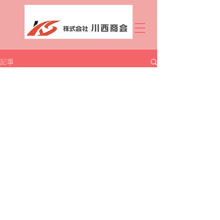
記事
All Posts
kwns-pcnm
All Posts
2025年2月13日
読了時間: 1分
今週の週報です。
建設 造園 工事 材料 木材
5つ星のうちNaNと評価されています。
2月2週目です。まだまだ寒い日が続き
ますね。今週はバレンタインがありま
すよ～
皆さんはもらいますか？渡しますか？
自分で食べますか？もらう人ももらわ
ない人もあげる人もあげない人もヨム
デス！読んでくださいね。（本文には