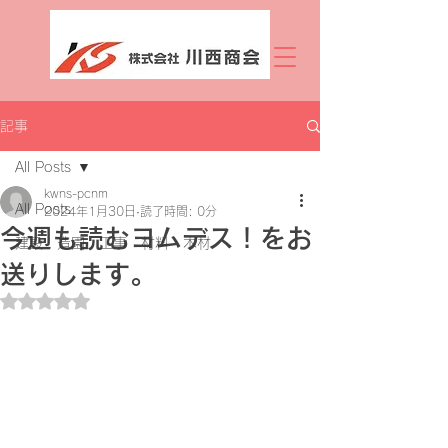
記事
All Posts
kwns-pcnm
All Posts
2024年1月30日
読了時間: 0分
今週も読むヨムデス！をお
建設 造園 工事 材料 木材
送りします。
5つ星のうちNaNと評価されています。