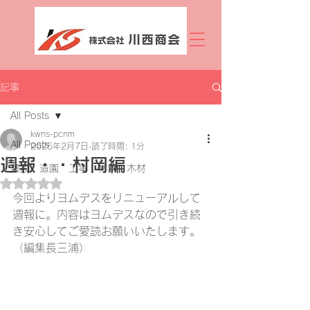
記事
All Posts
kwns-pcnm
All Posts
2025年2月7日
読了時間: 1分
週報・・村岡編
建設 造園 工事 材料 木材
5つ星のうちNaNと評価されています。
今回よりヨムデスをリニューアルして
週報に。内容はヨムデスなので引き続
き安心してご愛読お願いいたします。
（編集長三浦）