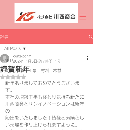
記事
All Posts
kwns-pcnm
All Posts
2024年1月5日
読了時間: 1分
謹賀新年
建設 造園 工事 材料 木材
5つ星のうちNaNと評価されています。
新年あけましておめでとうございま
す。
本社の増築工事も終わり気持ち新たに
川西商会とサンイノベーションは新年
の
船出をいたしました！皆様と素晴らし
い現場を作り上げられますように。