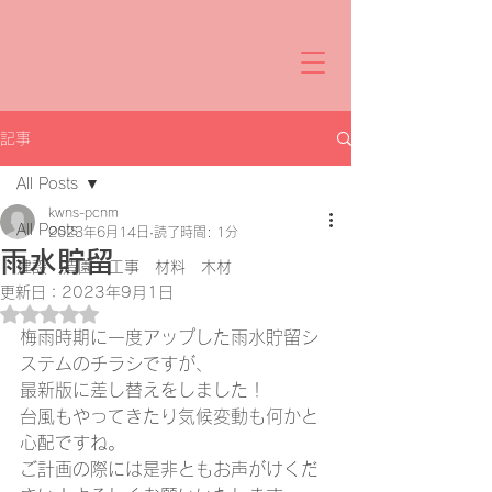
記事
All Posts
kwns-pcnm
All Posts
2023年6月14日
読了時間: 1分
雨水貯留
建設 造園 工事 材料 木材
更新日：
2023年9月1日
5つ星のうちNaNと評価されています。
梅雨時期に一度アップした雨水貯留シ
ステムのチラシですが、
最新版に差し替えをしました！
台風もやってきたり気候変動も何かと
心配ですね。
ご計画の際には是非ともお声がけくだ